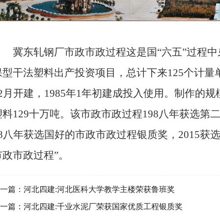
冀东轧钢厂市政市政过程这是国“六五”过程中
保型干法塑料出产投资项目，总计下来125个计量单
12月开建，1985年1年初建成投入使用。制作的规
塑料129十万吨。该市政市政过程198八年获选第
98八年获选国好的市政市政过程银质奖，2015获
市政市政过程”。
一篇：
河北四建:河北医科大学教学主楼荣获鲁班奖
一篇：
河北四建:千业水泥厂荣获国家优质工程银质奖