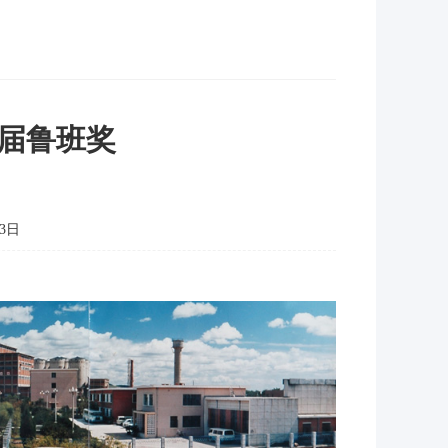
届鲁班奖
3日