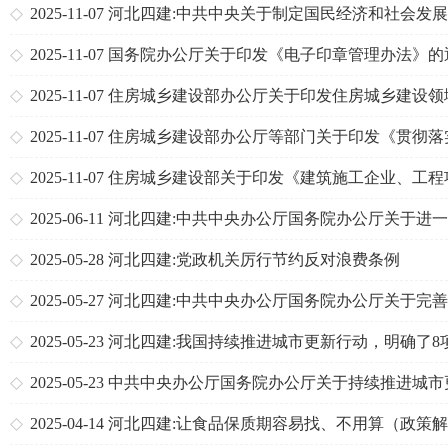
智慧城市发展推进全域数字化转型行动计划》
2025-11-07
河北四建:中共中央关于制定国民经济和社会发
十五个五年规划的建议
2025-11-07
国务院办公厅关于印发《电子印章管理办法》的
2025-11-07
住房城乡建设部办公厅关于印发住房城乡建设领
共信用信息目录（2025年版）的通知
2025-11-07
住房城乡建设部办公厅等部门关于印发《贯彻落
〈中共中央办公厅、国务院办公厅关于推进新型城市基础设
2025-11-07
住房城乡建设部关于印发《建筑施工企业、工程
设打造韧性城市的意见〉行动方案（2025—202
安全生产管理机构设置及安全生产管理人员配备办法》的通
2025-06-11
河北四建:中共中央办公厅国务院办公厅关于进
保障和改善民生着力解决群众急难愁盼的意见
2025-05-28
河北四建:党政机关厉行节约反对浪费条例
2025-05-27
河北四建:中共中央办公厅国务院办公厅关于完
国特色现代企业制度的意见
2025-05-23
河北四建:我国持续推进城市更新行动，明确了8
要任务——未来的5年，城市将有这些新变化（权威发布）
2025-05-23
中共中央办公厅国务院办公厅关于持续推进城市
行动的意见
2025-04-14
河北四建:让食品保质期容易找、不用算（政策解