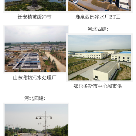
迁安植被缓冲带
鹿泉西部净水厂BT工
河北四建:
山东潍坊污水处理厂
鄂尔多斯市中心城市供
河北四建: