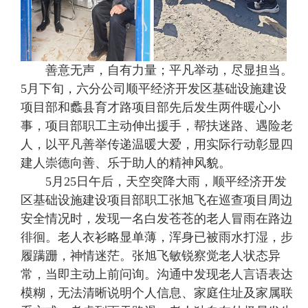
善意无声，自有力量；平凡举动，尽显担当。
5月下旬，六分公司顺平经济开发区基础设施建设
项目部和蠡县育才路项目部先后发生两件暖心小
事，项目部职工主动伸出援手，帮扶迷路、遇险老
人，以平凡善举传递温暖大爱，用实际行动彰显四
建人崇德向善、乐于助人的精神风貌。
5月25日午后，天空突降大雨，顺平经济开发
区基础设施建设项目部职工张旭飞在巡查项目周边
安全情况时，发现一名白发苍苍的老人冒雨在路边
徘徊。老人衣衫略显单薄，浑身已被雨水打湿，步
履蹒跚，神情迷茫。张旭飞敏锐察觉老人状态异
常，当即主动上前问询。沟通中发现老人言语表达
模糊，无法清晰说明个人信息、家庭住址及家属联