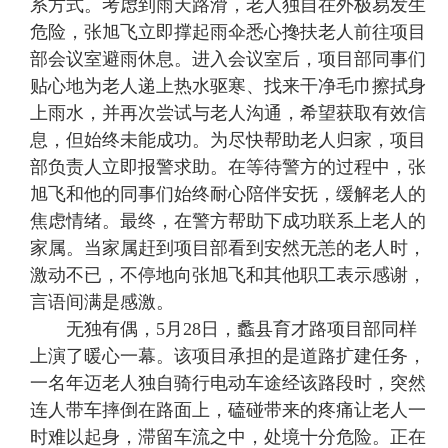
系方式。考虑到雨天路滑，老人独自在外极易发生
危险，张旭飞立即撑起雨伞悉心搀扶老人前往项目
部会议室避雨休息。进入会议室后，项目部同事们
贴心地为老人递上热水驱寒、找来干净毛巾擦拭身
上雨水，并再次尝试与老人沟通，希望获取有效信
息，但始终未能成功。为尽快帮助老人归家，项目
部负责人立即报警求助。在等待警方的过程中，张
旭飞和他的同事们始终耐心陪伴安抚，缓解老人的
焦虑情绪。最终，在警方帮助下成功联系上老人的
家属。当家属赶到项目部看到安然无恙的老人时，
激动不已，不停地向张旭飞和其他职工表示感谢，
言语间满是感激。
无独有偶，5月28日，蠡县育才路项目部同样
上演了暖心一幕。该项目承担的是道路扩建任务，
一名年迈老人独自骑行电动车途经该路段时，突然
连人带车摔倒在路面上，磕碰带来的疼痛让老人一
时难以起身，滞留车流之中，处境十分危险。正在