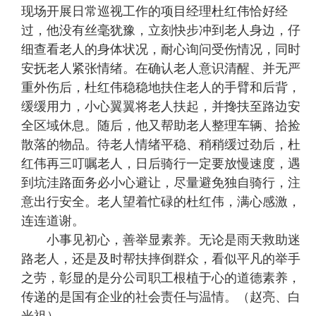
现场开展日常巡视工作的项目经理杜红伟恰好经
过，他没有丝毫犹豫，立刻快步冲到老人身边，仔
细查看老人的身体状况，耐心询问受伤情况，同时
安抚老人紧张情绪。在确认老人意识清醒、并无严
重外伤后，杜红伟稳稳地扶住老人的手臂和后背，
缓缓用力，小心翼翼将老人扶起，并搀扶至路边安
全区域休息。随后，他又帮助老人整理车辆、拾捡
散落的物品。待老人情绪平稳、稍稍缓过劲后，杜
红伟再三叮嘱老人，日后骑行一定要放慢速度，遇
到坑洼路面务必小心避让，尽量避免独自骑行，注
意出行安全。老人望着忙碌的杜红伟，满心感激，
连连道谢。
小事见初心，善举显素养。无论是雨天救助迷
路老人，还是及时帮扶摔倒群众，看似平凡的举手
之劳，彰显的是分公司职工根植于心的道德素养，
传递的是国有企业的社会责任与温情。（赵亮、白